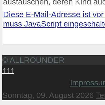
austauschen, deren Kind auc
Diese E-Mail-Adresse ist vo
muss JavaScript eingeschalte
© ALLROUNDER
↑↑↑
Impressu
Sonntag, 09. August 2026
Te